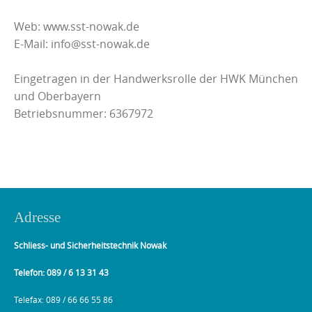
Web: www.sst-nowak.de
E-Mail: info@sst-nowak.de
Eingetragen in der Handwerksrolle der HWK München
und Oberbayern
Betriebsnummer: 6367972
Adresse
Schliess- und Sicherheitstechnik Nowak
Telefon: 089 / 6 13 31 43
Telefax: 089 / 66 66 55 86