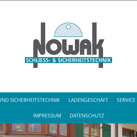
Skip
to
content
 UND SICHERHEITSTECHNIK
LADENGESCHÄFT
SERVICE
IMPRESSUM
DATENSCHUTZ