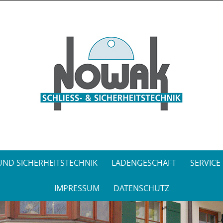
Skip
to
content
 UND SICHERHEITSTECHNIK
LADENGESCHÄFT
SERVICE
IMPRESSUM
DATENSCHUTZ